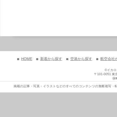
HOME
新着から探す
空港から探す
航空会社
©イカ
〒101-0051
保
掲載の記事・写真・イラストなどのすべてのコンテンツの無断複写・転載を禁じます。 Copyri