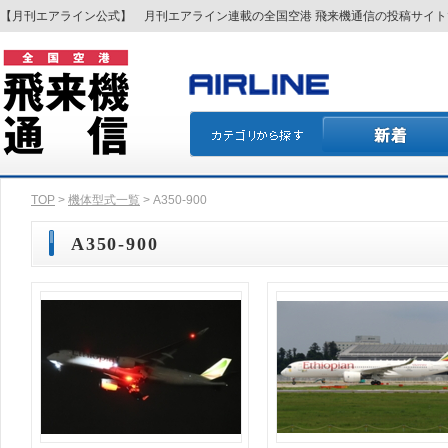
【月刊エアライン公式】 月刊エアライン連載の全国空港 飛来機通信の投稿サイ
TOP
>
機体型式一覧
> A350-900
A350-900