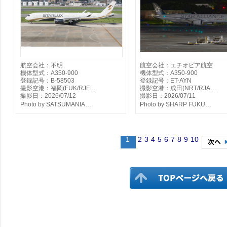
航空会社：不明
航空会社：エチオピア航空
機体型式：A350-900
機体型式：A350-900
登録記号：B-58503
登録記号：ET-AYN
撮影空港：福岡(FUK/RJF…
撮影空港：成田(NRT/RJA…
撮影日：2026/07/12
撮影日：2026/07/11
Photo by SATSUMANIA…
Photo by SHARP FUKU…
1
2
3
4
5
6
7
8
9
10