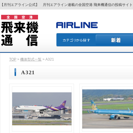
【月刊エアライン公式】 月刊エアライン連載の全国空港 飛来機通信の投稿サイ
TOP
>
機体型式一覧
> A321
A321