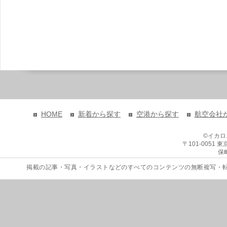
HOME
新着から探す
空港から探す
航空会社
©イカ
〒101-0051
保
掲載の記事・写真・イラストなどのすべてのコンテンツの無断複写・転載を禁じます。 Copyri