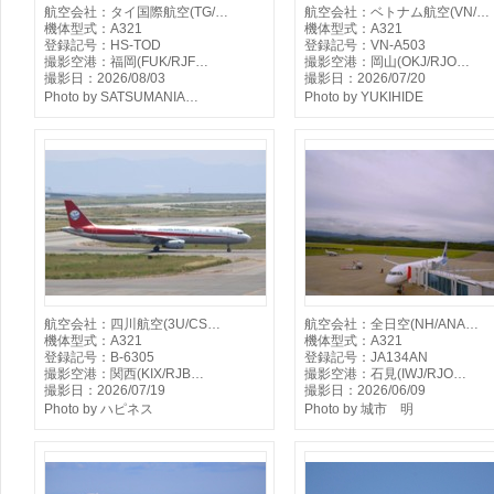
航空会社：タイ国際航空(TG/…
航空会社：ベトナム航空(VN/…
機体型式：A321
機体型式：A321
登録記号：HS-TOD
登録記号：VN-A503
撮影空港：福岡(FUK/RJF…
撮影空港：岡山(OKJ/RJO…
撮影日：2026/08/03
撮影日：2026/07/20
Photo by SATSUMANIA…
Photo by YUKIHIDE
航空会社：四川航空(3U/CS…
航空会社：全日空(NH/ANA…
機体型式：A321
機体型式：A321
登録記号：B-6305
登録記号：JA134AN
撮影空港：関西(KIX/RJB…
撮影空港：石見(IWJ/RJO…
撮影日：2026/07/19
撮影日：2026/06/09
Photo by ハピネス
Photo by 城市 明