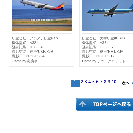
航空会社：アシアナ航空(OZ/…
航空会社：大韓航空(KE/KA…
機体型式：A321
機体型式：A321
登録記号：HL8534
登録記号：HL8505
撮影空港：神戸(UKB/RJB…
撮影空港：成田(NRT/RJA…
撮影日：2026/05/24
撮影日：2026/05/17
Photo by 友廣初
Photo by ソニークロケット
1
2
3
4
5
6
7
8
9
10