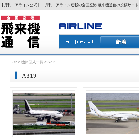
【月刊エアライン公式】 月刊エアライン連載の全国空港 飛来機通信の投稿サイ
TOP
>
機体型式一覧
> A319
A319