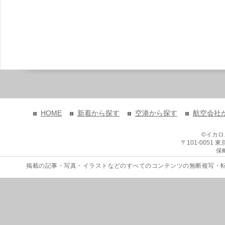
HOME
新着から探す
空港から探す
航空会社
©イカ
〒101-0051
保
掲載の記事・写真・イラストなどのすべてのコンテンツの無断複写・転載を禁じます。 Copyri