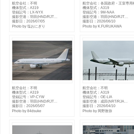
航空会社：不明
航空会社：各国政府・王室専用
機体型式：A319
機体型式：A319
登録記号：LX-NYX
登録記号：9M-NAA
撮影空港：羽田(HND/RJT…
撮影空港：羽田(HND/RJT…
撮影日：2026/07/05
撮影日：2026/06/10
Photo by 塩おにぎり
Photo by K.FURUKAWA
航空会社：不明
航空会社：不明
機体型式：A319
機体型式：A319
登録記号：VP-CYW
登録記号：OE-LIA
撮影空港：羽田(HND/RJT…
撮影空港：成田(NRT/RJA…
撮影日：2026/05/07
撮影日：2026/04/10
Photo by 84dsuke
Photo by 岡野敦弥