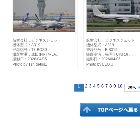
航空会社：ビジネスジェット
航空会社：ビジネスジェット
機体型式：A319
機体型式：A319
登録記号：T7-BOSS
登録記号：B-8319
撮影空港：成田(NRT/RJA…
撮影空港：福岡(FUK/RJF…
撮影日：2026/04/05
撮影日：2026/04/06
Photo by 1shigetos1
Photo by LEO.U
1
2
3
4
5
6
7
8
9
10