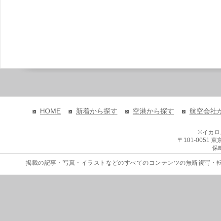
HOME
新着から探す
空港から探す
航空会社
©イカ
〒101-0051
保
掲載の記事・写真・イラストなどのすべてのコンテンツの無断複写・転載を禁じます。 Copyri