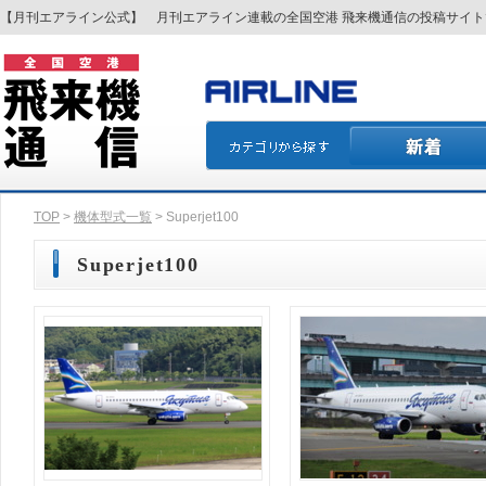
【月刊エアライン公式】 月刊エアライン連載の全国空港 飛来機通信の投稿サイ
TOP
>
機体型式一覧
> Superjet100
Superjet100