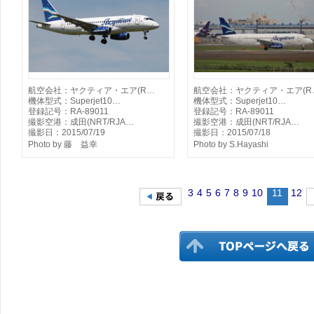
航空会社：ヤクティア・エア(R…
航空会社：ヤクティア・エア(R
機体型式：Superjet10…
機体型式：Superjet10…
登録記号：RA-89011
登録記号：RA-89011
撮影空港：成田(NRT/RJA…
撮影空港：成田(NRT/RJA…
撮影日：2015/07/19
撮影日：2015/07/18
Photo by 藤 益幸
Photo by S.Hayashi
3
4
5
6
7
8
9
10
11
12