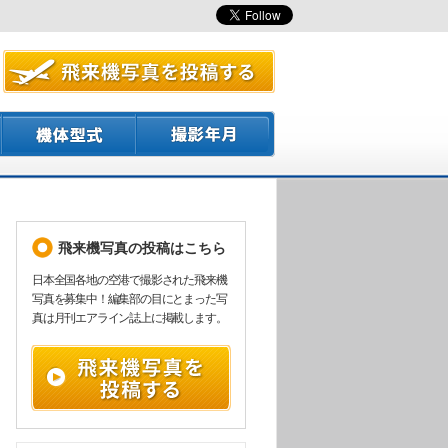
飛来機写真の投稿はこちら
日本全国各地の空港で撮影された飛来機
写真を募集中！編集部の目にとまった写
真は月刊エアライン誌上に掲載します。