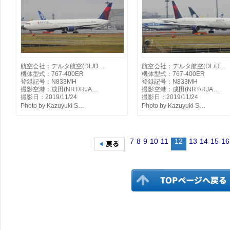
航空会社：デルタ航空(DL/D…
航空会社：デルタ航空(DL/D…
機体型式：767-400ER
機体型式：767-400ER
登録記号：N833MH
登録記号：N833MH
撮影空港：成田(NRT/RJA…
撮影空港：成田(NRT/RJA…
撮影日：2019/11/24
撮影日：2019/11/24
Photo by Kazuyuki S…
Photo by Kazuyuki S…
7
8
9
10
11
12
13
14
15
16