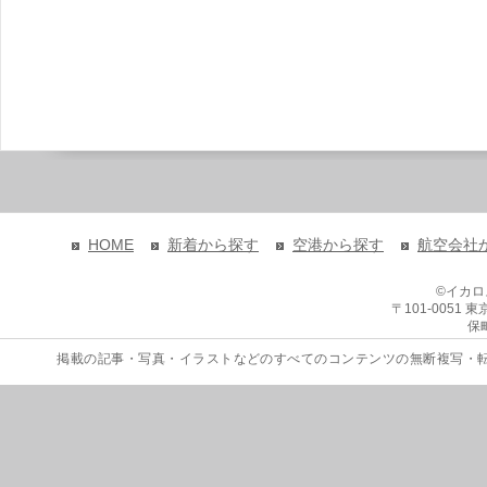
HOME
新着から探す
空港から探す
航空会社
©イカ
〒101-0051
保
掲載の記事・写真・イラストなどのすべてのコンテンツの無断複写・転載を禁じます。 Copyri