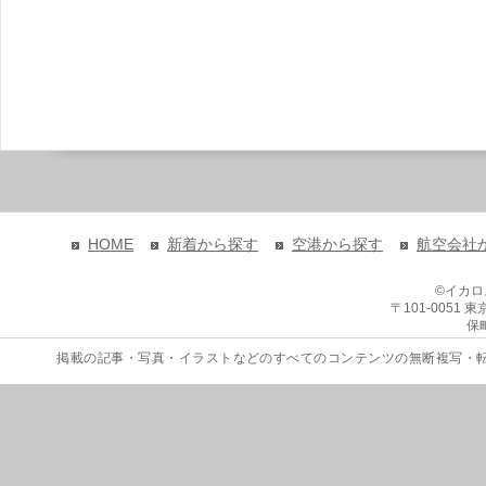
HOME
新着から探す
空港から探す
航空会社
©イカ
〒101-0051
保
掲載の記事・写真・イラストなどのすべてのコンテンツの無断複写・転載を禁じます。 Copyri