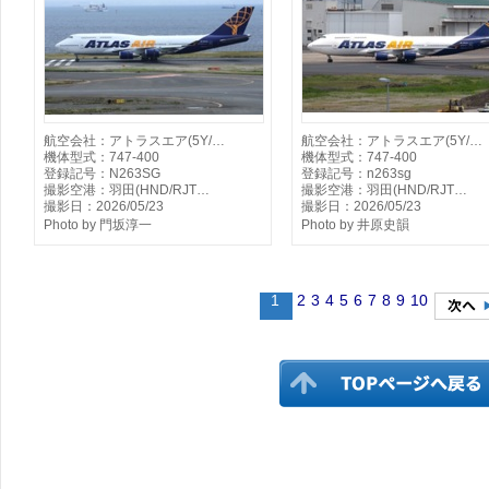
航空会社：アトラスエア(5Y/…
航空会社：アトラスエア(5Y/…
機体型式：747-400
機体型式：747-400
登録記号：N263SG
登録記号：n263sg
撮影空港：羽田(HND/RJT…
撮影空港：羽田(HND/RJT…
撮影日：2026/05/23
撮影日：2026/05/23
Photo by 門坂淳一
Photo by 井原史韻
1
2
3
4
5
6
7
8
9
10