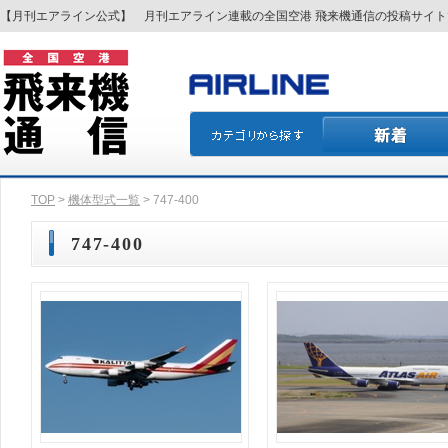
【月刊エアライン公式】 月刊エアライン連載の全国空港 飛来機通信の投稿サイ
TOP
>
機体型式一覧
> 747-400
747-400