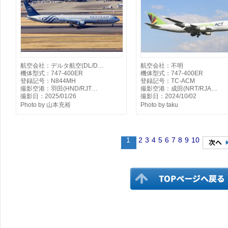
航空会社：デルタ航空(DL/D…
航空会社：不明
機体型式：747-400ER
機体型式：747-400ER
登録記号：N844MH
登録記号：TC-ACM
撮影空港：羽田(HND/RJT…
撮影空港：成田(NRT/RJA…
撮影日：2025/01/26
撮影日：2024/10/02
Photo by 山本充裕
Photo by taku
1
2
3
4
5
6
7
8
9
10