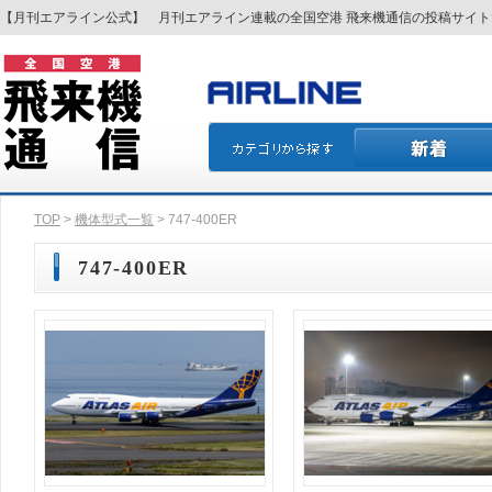
【月刊エアライン公式】 月刊エアライン連載の全国空港 飛来機通信の投稿サイ
TOP
>
機体型式一覧
> 747-400ER
747-400ER