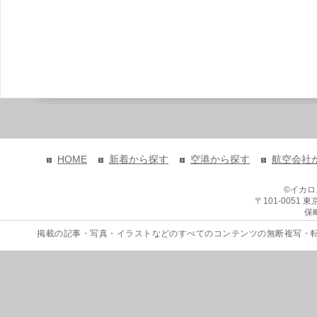
HOME
新着から探す
空港から探す
航空会社
©イカ
〒101-0051
保
掲載の記事・写真・イラストなどのすべてのコンテンツの無断複写・転載を禁じます。 Copyri