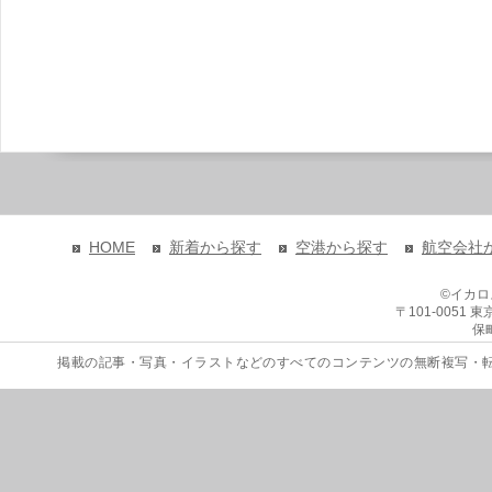
HOME
新着から探す
空港から探す
航空会社
©イカ
〒101-0051
保
掲載の記事・写真・イラストなどのすべてのコンテンツの無断複写・転載を禁じます。 Copyri