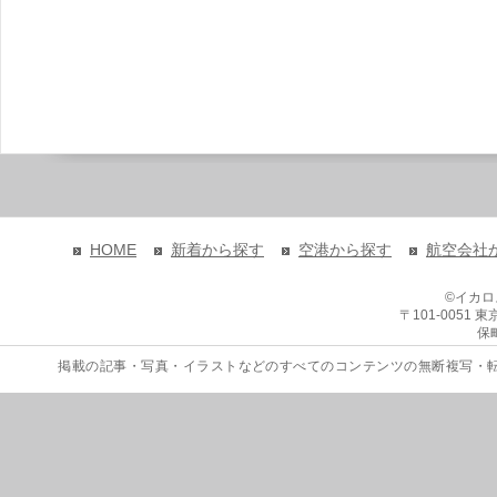
HOME
新着から探す
空港から探す
航空会社
©イカ
〒101-0051
保
掲載の記事・写真・イラストなどのすべてのコンテンツの無断複写・転載を禁じます。 Copyri