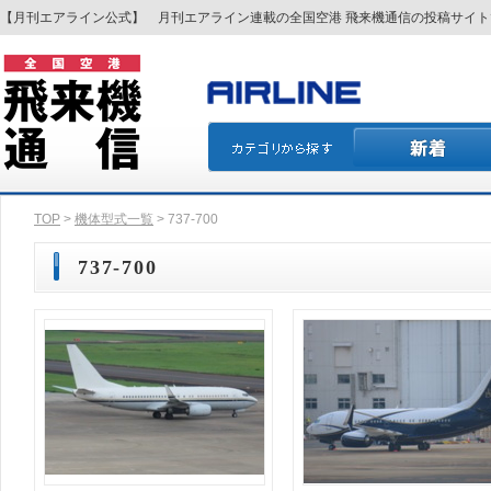
【月刊エアライン公式】 月刊エアライン連載の全国空港 飛来機通信の投稿サイ
TOP
>
機体型式一覧
> 737-700
737-700