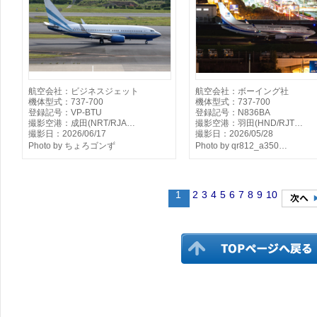
航空会社：ビジネスジェット
航空会社：ボーイング社
機体型式：737-700
機体型式：737-700
登録記号：VP-BTU
登録記号：N836BA
撮影空港：成田(NRT/RJA…
撮影空港：羽田(HND/RJT…
撮影日：2026/06/17
撮影日：2026/05/28
Photo by ちょろゴンず
Photo by qr812_a350…
1
2
3
4
5
6
7
8
9
10