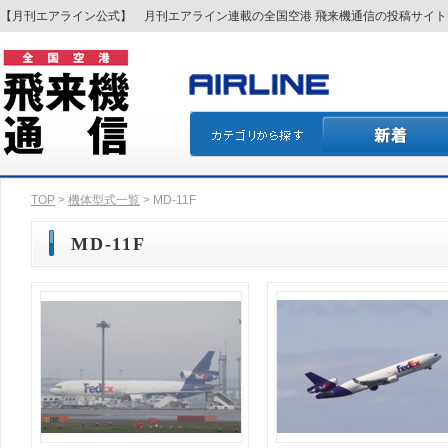
【月刊エアライン公式】 月刊エアライン連載の全国空港 飛来機通信の投稿サイ
TOP
>
機体型式一覧
> MD-11F
MD-11F