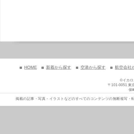
HOME
新着から探す
空港から探す
航空会社
©イカ
〒101-0051
保
掲載の記事・写真・イラストなどのすべてのコンテンツの無断複写・転載を禁じます。 Copyri