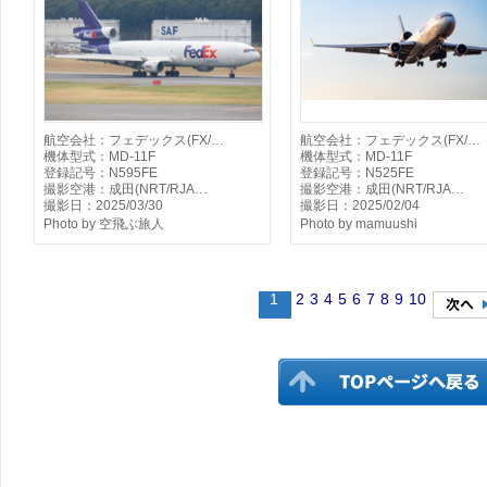
航空会社：フェデックス(FX/…
航空会社：フェデックス(FX/…
機体型式：MD-11F
機体型式：MD-11F
登録記号：N595FE
登録記号：N525FE
撮影空港：成田(NRT/RJA…
撮影空港：成田(NRT/RJA…
撮影日：2025/03/30
撮影日：2025/02/04
Photo by 空飛ぶ旅人
Photo by mamuushi
1
2
3
4
5
6
7
8
9
10