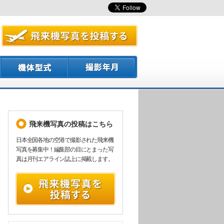
飛来機写真の投稿はこちら
日本全国各地の空港で撮影された飛来機
写真を募集中！編集部の目にとまった写
真は月刊エアライン誌上に掲載します。