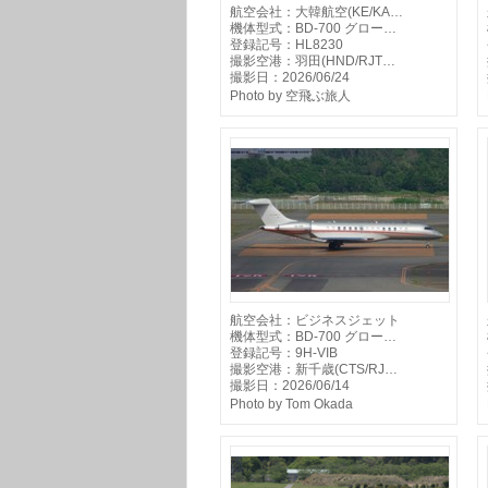
航空会社：大韓航空(KE/KA…
機体型式：BD-700 グロー…
登録記号：HL8230
撮影空港：羽田(HND/RJT…
撮影日：2026/06/24
Photo by 空飛ぶ旅人
航空会社：ビジネスジェット
機体型式：BD-700 グロー…
登録記号：9H-VIB
撮影空港：新千歳(CTS/RJ…
撮影日：2026/06/14
Photo by Tom Okada