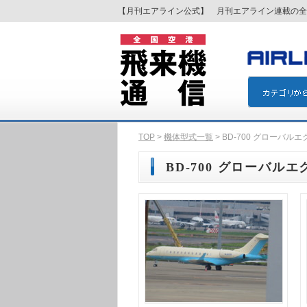
【月刊エアライン公式】 月刊エアライン連載の全
TOP
>
機体型式一覧
> BD-700 グローバル
BD-700 グローバル