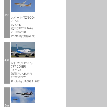
3位
スクート(TZ/SCO)
787-8
9V-OFD
成田(NRT/RJAA)
2019/02/10
Photo by 齊藤正太
4位
全日空(NH/ANA)
777-200ER
JA717A
福岡(FUK/RJFF)
2022/07/02
Photo by JA602J_767
5位