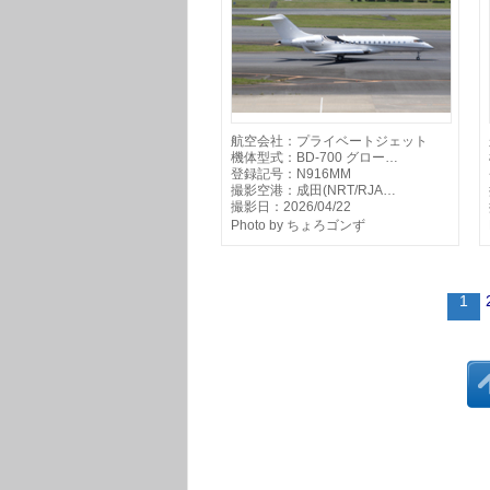
航空会社：プライベートジェット
機体型式：BD-700 グロー…
登録記号：N916MM
撮影空港：成田(NRT/RJA…
撮影日：2026/04/22
Photo by ちょろゴンず
1