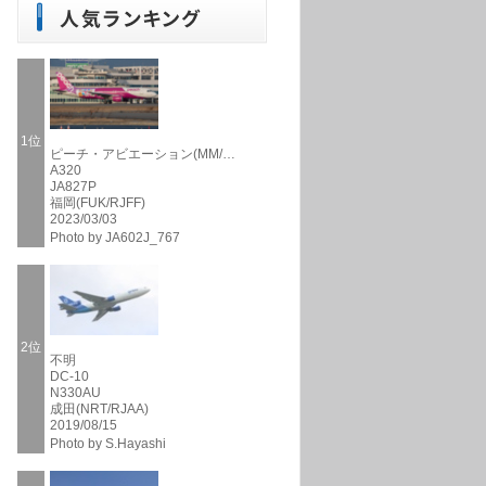
1位
ピーチ・アビエーション(MM/…
A320
JA827P
福岡(FUK/RJFF)
2023/03/03
Photo by JA602J_767
2位
不明
DC-10
N330AU
成田(NRT/RJAA)
2019/08/15
Photo by S.Hayashi