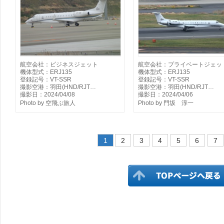
航空会社：ビジネスジェット
航空会社：プライベートジェッ
機体型式：ERJ135
機体型式：ERJ135
登録記号：VT-SSR
登録記号：VT-SSR
撮影空港：羽田(HND/RJT…
撮影空港：羽田(HND/RJT…
撮影日：2024/04/08
撮影日：2024/04/06
Photo by 空飛ぶ旅人
Photo by 門坂 淳一
1
2
3
4
5
6
7