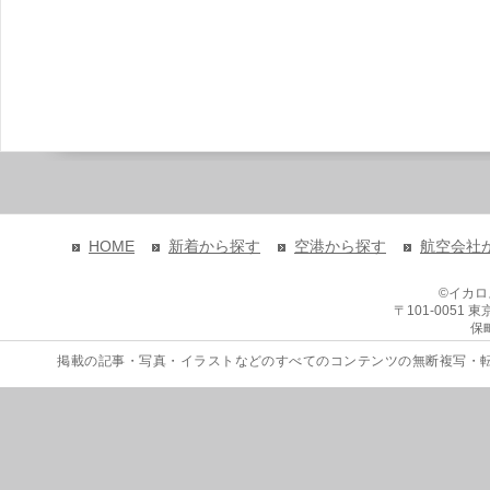
HOME
新着から探す
空港から探す
航空会社
©イカ
〒101-0051
保
掲載の記事・写真・イラストなどのすべてのコンテンツの無断複写・転載を禁じます。 Copyri