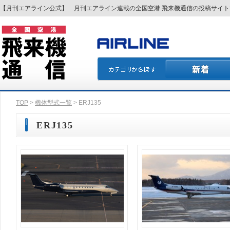
【月刊エアライン公式】 月刊エアライン連載の全国空港 飛来機通信の投稿サイ
TOP
>
機体型式一覧
> ERJ135
ERJ135