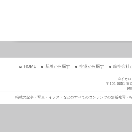
HOME
新着から探す
空港から探す
航空会社
©イカ
〒101-0051
保
掲載の記事・写真・イラストなどのすべてのコンテンツの無断複写・転載を禁じます。 Copyri