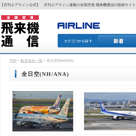
【月刊エアライン公式】 月刊エアライン連載の全国空港 飛来機通信の投稿サイ
TOP
>
航空会社一覧
> 全日空(NH/ANA)
全日空(NH/ANA)