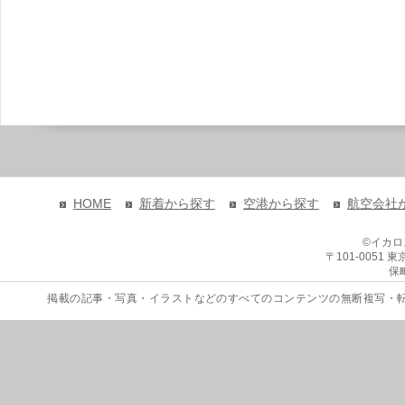
HOME
新着から探す
空港から探す
航空会社
©イカ
〒101-0051
保
掲載の記事・写真・イラストなどのすべてのコンテンツの無断複写・転載を禁じます。 Copyri