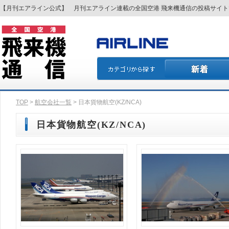
【月刊エアライン公式】 月刊エアライン連載の全国空港 飛来機通信の投稿サイ
TOP
>
航空会社一覧
> 日本貨物航空(KZ/NCA)
日本貨物航空(KZ/NCA)