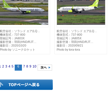
航空会社：ソラシド エア(LQ…
航空会社：ソラシド エア(LQ…
機体型式：737-800
機体型式：737-800
登録記号：JA803X
登録記号：JA805X
撮影空港：羽田(HND/RJT…
撮影空港：羽田(HND/RJT…
撮影日：2020/10/20
撮影日：2020/09/21
Photo by ソニークロケット
Photo by tora-tora
1
2
3
4
5
6
7
8
9
10