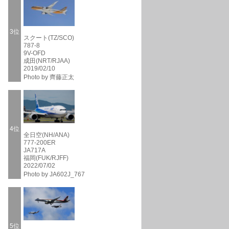
3位
スクート(TZ/SCO)
787-8
9V-OFD
成田(NRT/RJAA)
2019/02/10
Photo by 齊藤正太
4位
全日空(NH/ANA)
777-200ER
JA717A
福岡(FUK/RJFF)
2022/07/02
Photo by JA602J_767
5位