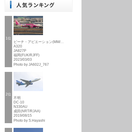
1位
ピーチ・アビエーション(MM/…
A320
JA827P
福岡(FUK/RJFF)
2023/03/03
Photo by JA602J_767
2位
不明
DC-10
N330AU
成田(NRT/RJAA)
2019/08/15
Photo by S.Hayashi