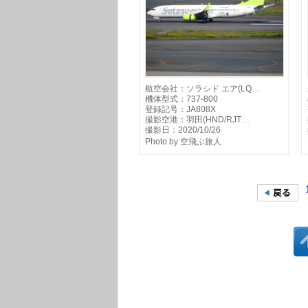
航空会社：ソラシド エア(LQ…
機体型式：737-800
登録記号：JA808X
撮影空港：羽田(HND/RJT…
撮影日：2020/10/26
Photo by 空飛ぶ旅人