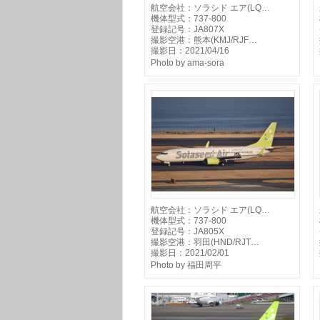
航空会社：ソラシド エア(LQ…
機体型式：737-800
登録記号：JA807X
撮影空港：熊本(KMJ/RJF…
撮影日：2021/04/16
Photo by ama-sora
航空会社：ソラシド エア(LQ…
機体型式：737-800
登録記号：JA805X
撮影空港：羽田(HND/RJT…
撮影日：2021/02/01
Photo by 福田周平