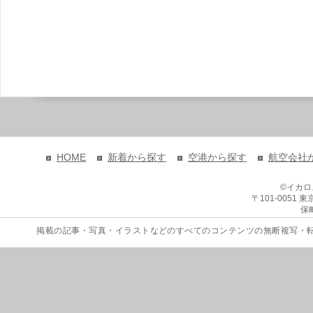
HOME
新着から探す
空港から探す
航空会社
©イカ
〒101-0051
保
掲載の記事・写真・イラストなどのすべてのコンテンツの無断複写・転載を禁じます。 Copyri