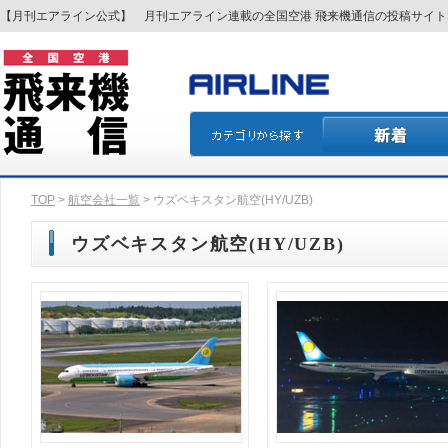
【月刊エアライン公式】 月刊エアライン連載の全国空港 飛来機通信の投稿サイ
TOP
>
航空会社一覧
> ウズベキスタン航空(HY/UZB)
ウズベキスタン航空(HY/UZB)