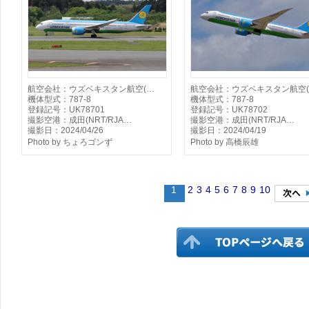
航空会社：ウズベキスタン航空(…
航空会社：ウズベキスタン航空
機体型式：787-8
機体型式：787-8
登録記号：UK78701
登録記号：UK78702
撮影空港：成田(NRT/RJA…
撮影空港：成田(NRT/RJA…
撮影日：2024/04/26
撮影日：2024/04/19
Photo by ちょろゴンず
Photo by 高橋辰雄
1
2
3
4
5
6
7
8
9
10