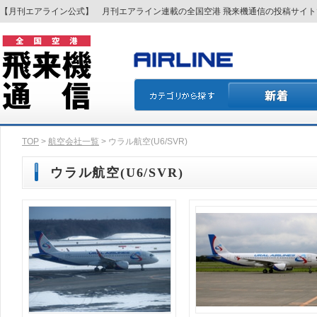
【月刊エアライン公式】 月刊エアライン連載の全国空港 飛来機通信の投稿サイ
TOP
>
航空会社一覧
> ウラル航空(U6/SVR)
ウラル航空(U6/SVR)