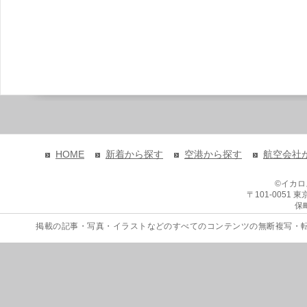
HOME
新着から探す
空港から探す
航空会社
©イカ
〒101-0051
保
掲載の記事・写真・イラストなどのすべてのコンテンツの無断複写・転載を禁じます。 Copyri