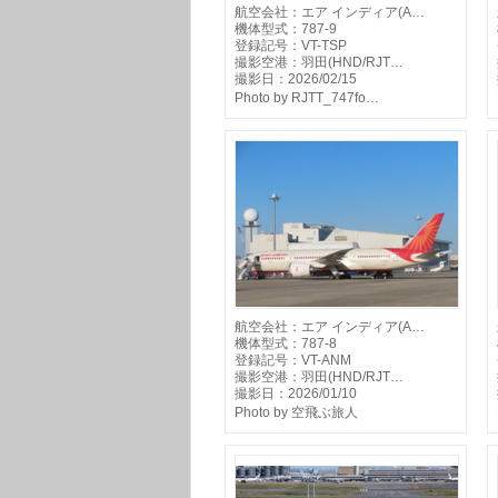
航空会社：エア インディア(A…
機体型式：787-9
登録記号：VT-TSP
撮影空港：羽田(HND/RJT…
撮影日：2026/02/15
Photo by RJTT_747fo…
航空会社：エア インディア(A…
機体型式：787-8
登録記号：VT-ANM
撮影空港：羽田(HND/RJT…
撮影日：2026/01/10
Photo by 空飛ぶ旅人