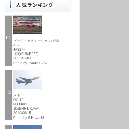
1位
ピーチ・アビエーション(MM/…
A320
JA827P
福岡(FUK/RJFF)
2023/03/03
Photo by JA602J_767
2位
不明
DC-10
N330AU
成田(NRT/RJAA)
2019/08/15
Photo by S.Hayashi