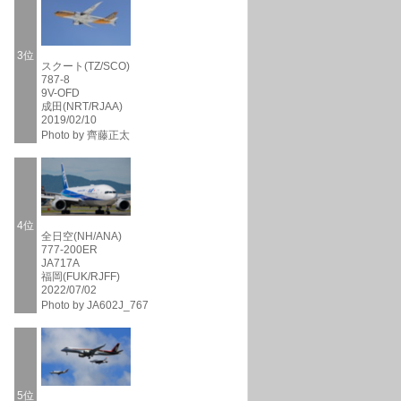
3位
スクート(TZ/SCO)
787-8
9V-OFD
成田(NRT/RJAA)
2019/02/10
Photo by 齊藤正太
4位
全日空(NH/ANA)
777-200ER
JA717A
福岡(FUK/RJFF)
2022/07/02
Photo by JA602J_767
5位