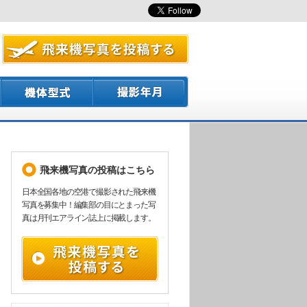
飛来機写真の投稿はこちら
日本全国各地の空港で撮影された飛来機
写真を募集中！編集部の目にとまった写
真は月刊エアライン誌上に掲載します。