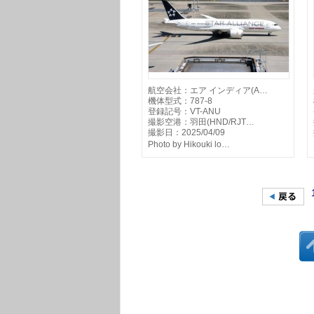
航空会社：エア インディア(A…
機体型式：787-8
登録記号：VT-ANU
撮影空港：羽田(HND/RJT…
撮影日：2025/04/09
Photo by Hikouki lo…