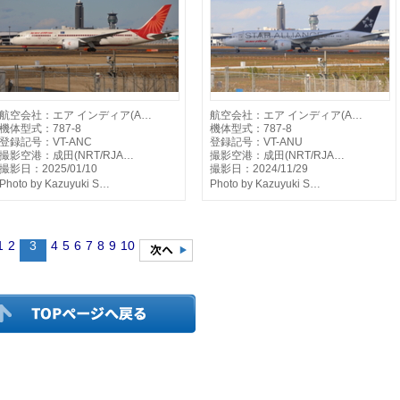
航空会社：エア インディア(A…
航空会社：エア インディア(A…
機体型式：787-8
機体型式：787-8
登録記号：VT-ANC
登録記号：VT-ANU
撮影空港：成田(NRT/RJA…
撮影空港：成田(NRT/RJA…
撮影日：2025/01/10
撮影日：2024/11/29
Photo by Kazuyuki S…
Photo by Kazuyuki S…
1
2
3
4
5
6
7
8
9
10