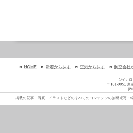
HOME
新着から探す
空港から探す
航空会社
©イカ
〒101-0051
保
掲載の記事・写真・イラストなどのすべてのコンテンツの無断複写・転載を禁じます。 Copyri