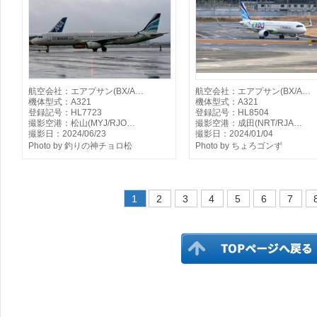
航空会社：エアプサン(BX/A…
航空会社：エアプサン(BX/A…
機体型式：A321
機体型式：A321
登録記号：HL7723
登録記号：HL8504
撮影空港：松山(MYJ/RJO…
撮影空港：成田(NRT/RJA…
撮影日：2024/06/23
撮影日：2024/01/04
Photo by 釣りの神チョロ松
Photo by ちょろゴンず
1
2
3
4
5
6
7