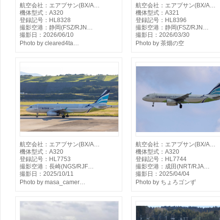
航空会社：エアプサン(BX/A…
航空会社：エアプサン(BX/A…
機体型式：A320
機体型式：A321
登録記号：HL8328
登録記号：HL8396
撮影空港：静岡(FSZ/RJN…
撮影空港：静岡(FSZ/RJN…
撮影日：2026/06/10
撮影日：2026/03/30
Photo by cleared4ta…
Photo by 茶畑の空
航空会社：エアプサン(BX/A…
航空会社：エアプサン(BX/A…
機体型式：A320
機体型式：A320
登録記号：HL7753
登録記号：HL7744
撮影空港：長崎(NGS/RJF…
撮影空港：成田(NRT/RJA…
撮影日：2025/10/11
撮影日：2025/04/04
Photo by masa_camer…
Photo by ちょろゴンず