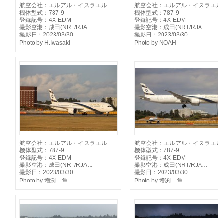
航空会社：エルアル・イスラエル…
航空会社：エルアル・イスラエ
機体型式：787-9
機体型式：787-9
登録記号：4X-EDM
登録記号：4X-EDM
撮影空港：成田(NRT/RJA…
撮影空港：成田(NRT/RJA…
撮影日：2023/03/30
撮影日：2023/03/30
Photo by H.Iwasaki
Photo by NOAH
航空会社：エルアル・イスラエル…
航空会社：エルアル・イスラエ
機体型式：787-9
機体型式：787-9
登録記号：4X-EDM
登録記号：4X-EDM
撮影空港：成田(NRT/RJA…
撮影空港：成田(NRT/RJA…
撮影日：2023/03/30
撮影日：2023/03/30
Photo by 増渕 隼
Photo by 増渕 隼