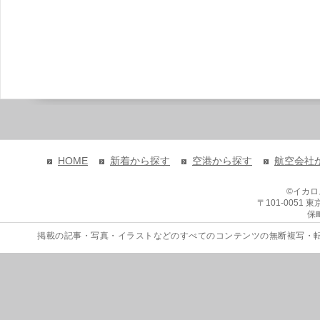
HOME
新着から探す
空港から探す
航空会社
©イカ
〒101-0051
保
掲載の記事・写真・イラストなどのすべてのコンテンツの無断複写・転載を禁じます。 Copyri