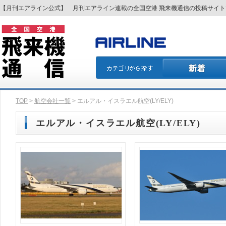
【月刊エアライン公式】 月刊エアライン連載の全国空港 飛来機通信の投稿サイ
TOP
>
航空会社一覧
> エルアル・イスラエル航空(LY/ELY)
エルアル・イスラエル航空(LY/ELY)