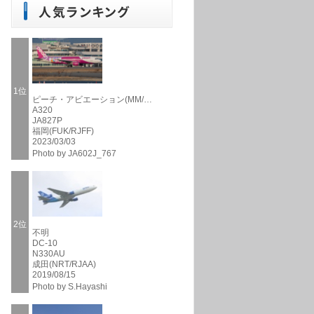
1位
ピーチ・アビエーション(MM/…
A320
JA827P
福岡(FUK/RJFF)
2023/03/03
Photo by JA602J_767
2位
不明
DC-10
N330AU
成田(NRT/RJAA)
2019/08/15
Photo by S.Hayashi