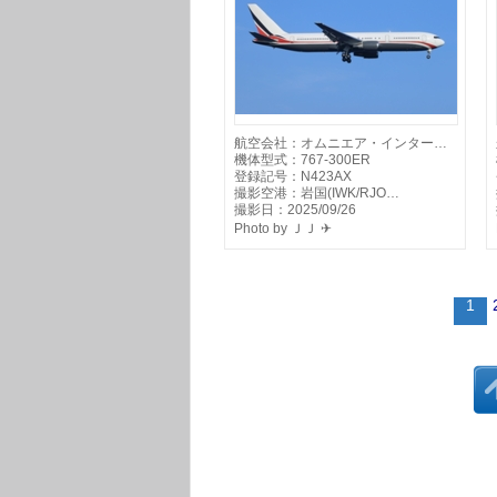
航空会社：オムニエア・インター…
機体型式：767-300ER
登録記号：N423AX
撮影空港：岩国(IWK/RJO…
撮影日：2025/09/26
Photo by ＪＪ ✈
1