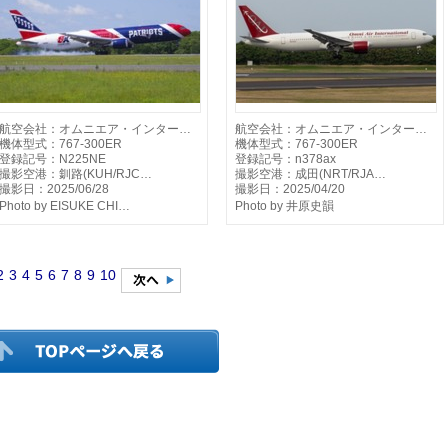
航空会社：オムニエア・インター…
航空会社：オムニエア・インター…
機体型式：767-300ER
機体型式：767-300ER
登録記号：N225NE
登録記号：n378ax
撮影空港：釧路(KUH/RJC…
撮影空港：成田(NRT/RJA…
撮影日：2025/06/28
撮影日：2025/04/20
Photo by EISUKE CHI…
Photo by 井原史韻
2
3
4
5
6
7
8
9
10