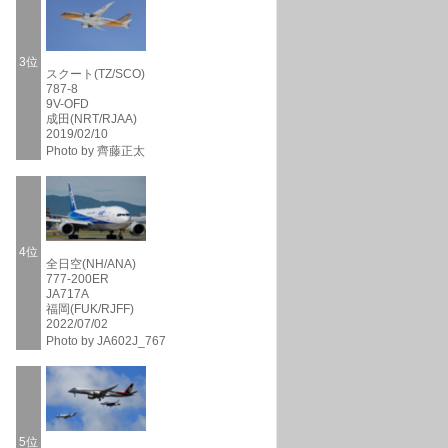
3位
スクート(TZ/SCO)
787-8
9V-OFD
成田(NRT/RJAA)
2019/02/10
Photo by 齊藤正太
4位
全日空(NH/ANA)
777-200ER
JA717A
福岡(FUK/RJFF)
2022/07/02
Photo by JA602J_767
5位