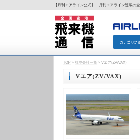
【月刊エアライン公式】 月刊エアライン連載の全
TOP
>
航空会社一覧
> Vエア(ZV/VAX)
Vエア(ZV/VAX)