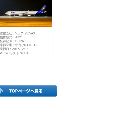
航空会社：Vエア(ZV/VAX…
機体型式：A321
登録記号：B-22608
撮影空港：中部(NGO/RJG…
撮影日：2015/12/22
Photo by ストロベリー