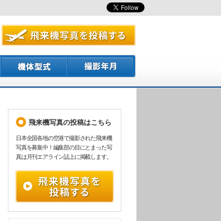
飛来機写真の投稿はこちら
日本全国各地の空港で撮影された飛来機
写真を募集中！編集部の目にとまった写
真は月刊エアライン誌上に掲載します。