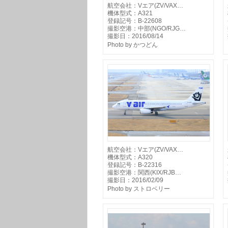
航空会社：Vエア(ZV/VAX…
機体型式：A321
登録記号：B-22608
撮影空港：中部(NGO/RJG…
撮影日：2016/08/14
Photo by かつどん
航空会社：Vエア(ZV/VAX…
機体型式：A320
登録記号：B-22316
撮影空港：関西(KIX/RJB…
撮影日：2016/02/09
Photo by ストロベリー