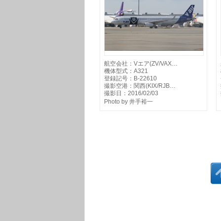
航空会社：Vエア(ZV/VAX…
機体型式：A321
登録記号：B-22610
撮影空港：関西(KIX/RJB…
撮影日：2016/02/03
Photo by 井手裕一