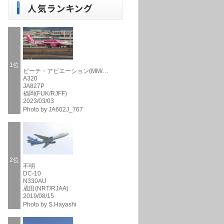
1位
ピーチ・アビエーション(MM/…
A320
JA827P
福岡(FUK/RJFF)
2023/03/03
Photo by JA602J_767
2位
不明
DC-10
N330AU
成田(NRT/RJAA)
2019/08/15
Photo by S.Hayashi