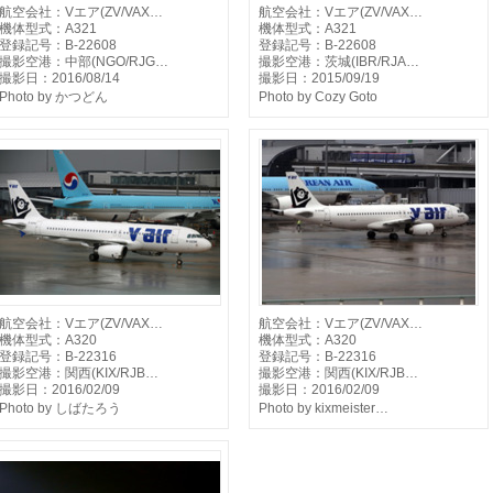
航空会社：Vエア(ZV/VAX…
航空会社：Vエア(ZV/VAX…
機体型式：A321
機体型式：A321
登録記号：B-22608
登録記号：B-22608
撮影空港：中部(NGO/RJG…
撮影空港：茨城(IBR/RJA…
撮影日：2016/08/14
撮影日：2015/09/19
Photo by かつどん
Photo by Cozy Goto
航空会社：Vエア(ZV/VAX…
航空会社：Vエア(ZV/VAX…
機体型式：A320
機体型式：A320
登録記号：B-22316
登録記号：B-22316
撮影空港：関西(KIX/RJB…
撮影空港：関西(KIX/RJB…
撮影日：2016/02/09
撮影日：2016/02/09
Photo by しばたろう
Photo by kixmeister…