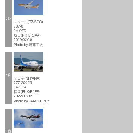
3位
スクート(TZ/SCO)
787-8
9V-OFD
成田(NRT/RJAA)
2019/02/10
Photo by 齊藤正太
4位
全日空(NH/ANA)
777-200ER
JA717A
福岡(FUK/RJFF)
2022/07/02
Photo by JA602J_767
5位