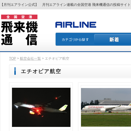
【月刊エアライン公式】 月刊エアライン連載の全国空港 飛来機通信の投稿サイ
TOP
>
航空会社一覧
> エチオピア航空
エチオピア航空