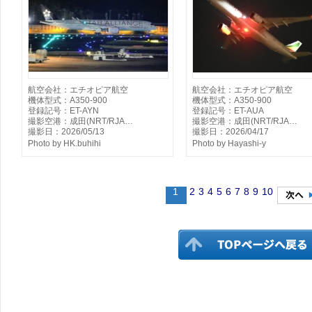
航空会社：エチオピア航空
航空会社：エチオピア航空
機体型式：A350-900
機体型式：A350-900
登録記号：ET-AYN
登録記号：ET-AUA
撮影空港：成田(NRT/RJA…
撮影空港：成田(NRT/RJA…
撮影日：2026/05/13
撮影日：2026/04/17
Photo by HK.buhihi
Photo by Hayashi-y
1
2
3
4
5
6
7
8
9
10