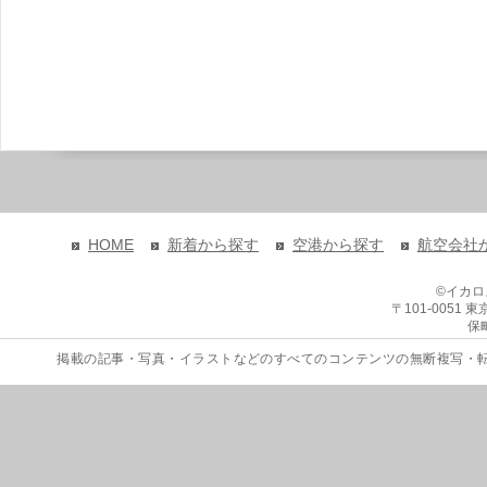
HOME
新着から探す
空港から探す
航空会社
©イカ
〒101-0051
保
掲載の記事・写真・イラストなどのすべてのコンテンツの無断複写・転載を禁じます。 Copyri