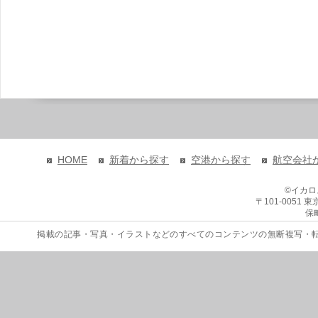
HOME
新着から探す
空港から探す
航空会社
©イカ
〒101-0051
保
掲載の記事・写真・イラストなどのすべてのコンテンツの無断複写・転載を禁じます。 Copyri