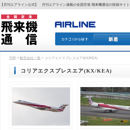
【月刊エアライン公式】 月刊エアライン連載の全国空港 飛来機通信の投稿サイ
TOP
>
航空会社一覧
> コリアエクスプレスエア(KX/KEA)
コリアエクスプレスエア(KX/KEA)