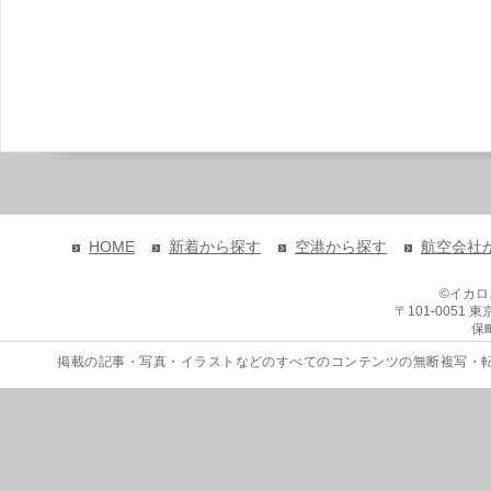
HOME
新着から探す
空港から探す
航空会社
©イカ
〒101-0051
保
掲載の記事・写真・イラストなどのすべてのコンテンツの無断複写・転載を禁じます。 Copyri