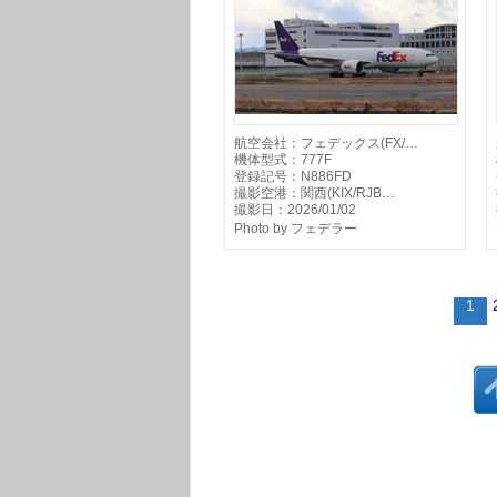
航空会社：フェデックス(FX/…
機体型式：777F
登録記号：N886FD
撮影空港：関西(KIX/RJB…
撮影日：2026/01/02
Photo by フェデラー
1