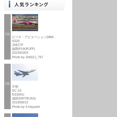
1位
ピーチ・アビエーション(MM/…
A320
JA827P
福岡(FUK/RJFF)
2023/03/03
Photo by JA602J_767
2位
不明
DC-10
N330AU
成田(NRT/RJAA)
2019/08/15
Photo by S.Hayashi