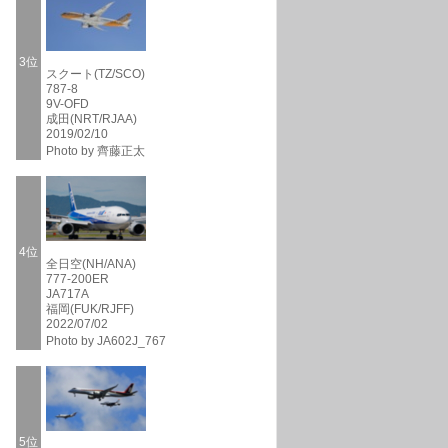
3位
スクート(TZ/SCO)
787-8
9V-OFD
成田(NRT/RJAA)
2019/02/10
Photo by 齊藤正太
4位
全日空(NH/ANA)
777-200ER
JA717A
福岡(FUK/RJFF)
2022/07/02
Photo by JA602J_767
5位