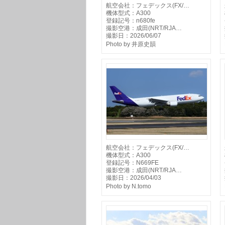
航空会社：フェデックス(FX/…
機体型式：A300
登録記号：n680fe
撮影空港：成田(NRT/RJA…
撮影日：2026/06/07
Photo by 井原史韻
航空会社：フェデックス(FX/…
機体型式：A300
登録記号：N669FE
撮影空港：成田(NRT/RJA…
撮影日：2026/04/03
Photo by N.tomo