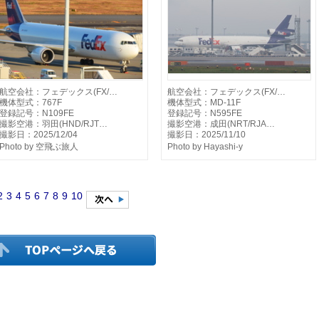
航空会社：フェデックス(FX/…
航空会社：フェデックス(FX/…
機体型式：767F
機体型式：MD-11F
登録記号：N109FE
登録記号：N595FE
撮影空港：羽田(HND/RJT…
撮影空港：成田(NRT/RJA…
撮影日：2025/12/04
撮影日：2025/11/10
Photo by 空飛ぶ旅人
Photo by Hayashi-y
2
3
4
5
6
7
8
9
10