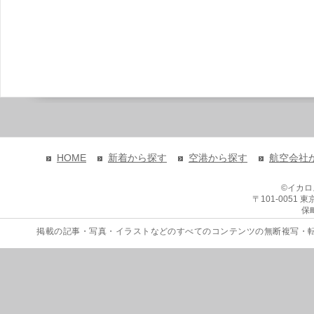
HOME
新着から探す
空港から探す
航空会社
©イカ
〒101-0051
保
掲載の記事・写真・イラストなどのすべてのコンテンツの無断複写・転載を禁じます。 Copyri