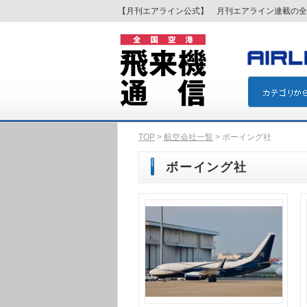
【月刊エアライン公式】 月刊エアライン連載の全
TOP
>
航空会社一覧
> ボーイング社
ボーイング社