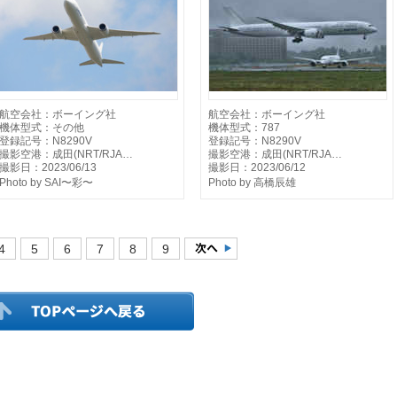
航空会社：ボーイング社
航空会社：ボーイング社
機体型式：その他
機体型式：787
登録記号：N8290V
登録記号：N8290V
撮影空港：成田(NRT/RJA…
撮影空港：成田(NRT/RJA…
撮影日：2023/06/13
撮影日：2023/06/12
Photo by SAI〜彩〜
Photo by 高橋辰雄
4
5
6
7
8
9