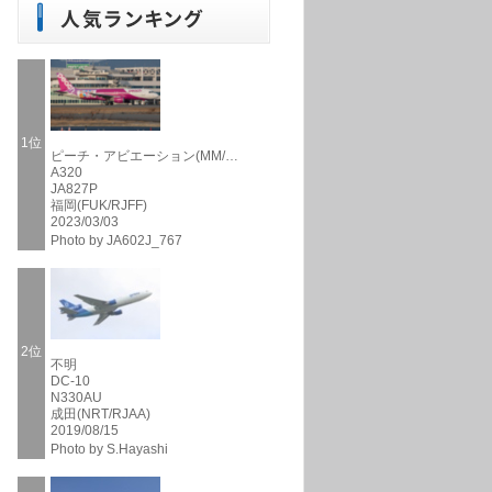
1位
ピーチ・アビエーション(MM/…
A320
JA827P
福岡(FUK/RJFF)
2023/03/03
Photo by JA602J_767
2位
不明
DC-10
N330AU
成田(NRT/RJAA)
2019/08/15
Photo by S.Hayashi