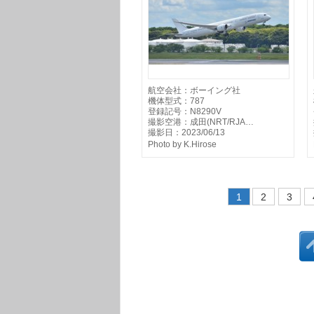
航空会社：ボーイング社
機体型式：787
登録記号：N8290V
撮影空港：成田(NRT/RJA…
撮影日：2023/06/13
Photo by K.Hirose
1
2
3