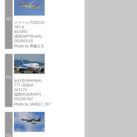
3位
スクート(TZ/SCO)
787-8
9V-OFD
成田(NRT/RJAA)
2019/02/10
Photo by 齊藤正太
4位
全日空(NH/ANA)
777-200ER
JA717A
福岡(FUK/RJFF)
2022/07/02
Photo by JA602J_767
5位