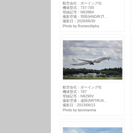
航空会社：ボーイング社
機体型式：737-700
登録記号：N839BA
撮影空港：羽田(HND/RJT…
撮影日：2026/06/30
Photo by RomeoAlpha
航空会社：ボーイング社
機体型式：787
登録記号：N8290V
撮影空港：成田(NRT/RJA…
撮影日：2023/06/13
Photo by taromanma