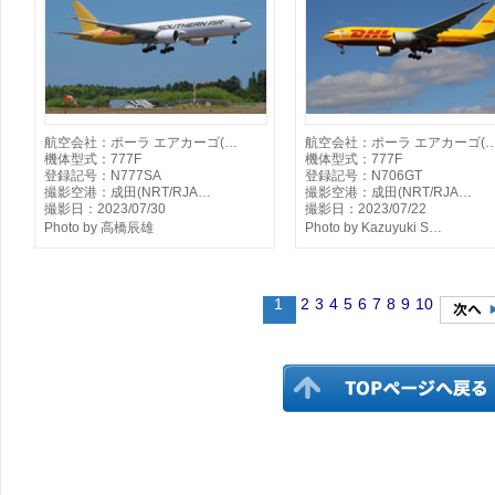
航空会社：ポーラ エアカーゴ(…
航空会社：ポーラ エアカーゴ(
機体型式：777F
機体型式：777F
登録記号：N777SA
登録記号：N706GT
撮影空港：成田(NRT/RJA…
撮影空港：成田(NRT/RJA…
撮影日：2023/07/30
撮影日：2023/07/22
Photo by 高橋辰雄
Photo by Kazuyuki S…
1
2
3
4
5
6
7
8
9
10