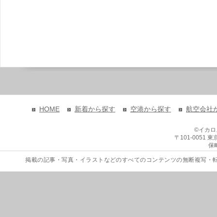
HOME
新着から探す
空港から探す
航空会社
©イカ
〒101-0051
保
掲載の記事・写真・イラストなどのすべてのコンテンツの無断複写・転載を禁じます。 Copyri