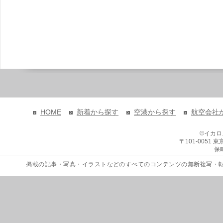
HOME
新着から探す
空港から探す
航空会社
©イカ
〒101-0051
保
掲載の記事・写真・イラストなどのすべてのコンテンツの無断複写・転載を禁じます。 Copyri