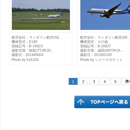
航空会社：マンダリン航空(AE…
航空会社：マンダリン航空(AE
機体型式：E190
機体型式：その他
登録記号：B-16823
登録記号：B-16827
撮影空港：鳥取(TTJ/RJO…
撮影空港：成田(NRT/RJA…
撮影日：2019/09/04
撮影日：2019/01/02
Photo by 516105
Photo by ソニークロケット
1
2
3
4
5