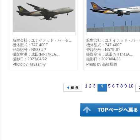
航空会社：ユナイテッド・パーセ…
航空会社：ユナイテッド・パー
機体型式：747-400F
機体型式：747-400F
登録記号：N583UP
登録記号：N575UP
撮影空港：成田(NRT/RJA…
撮影空港：成田(NRT/RJA…
撮影日：2023/04/22
撮影日：2023/04/23
Photo by Hayashi-y
Photo by 高橋辰雄
1
2
3
4
5
6
7
8
9
10