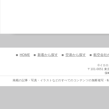
HOME
新着から探す
空港から探す
航空会社
©イカ
〒101-0051
保
掲載の記事・写真・イラストなどのすべてのコンテンツの無断複写・転載を禁じます。 Copyri