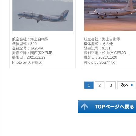
航空会社：海上自衛隊
航空会社：海上自衛隊
機体型式：340
機体型式：その他
登録記号：JA954A
登録記号：9131
撮影空港：関西(KIX/RJB…
撮影空港：松山(MYJ/RJO…
撮影日：2021/12/29
撮影日：2021/11/20
Photo by 大谷聡太
Photo by Sou777X
1
2
3