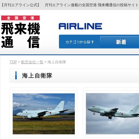
【月刊エアライン公式】 月刊エアライン連載の全国空港 飛来機通信の投稿サイ
TOP
>
航空会社一覧
> 海上自衛隊
海上自衛隊