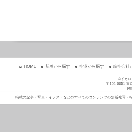
HOME
新着から探す
空港から探す
航空会社
©イカ
〒101-0051
保
掲載の記事・写真・イラストなどのすべてのコンテンツの無断複写・転載を禁じます。 Copyri