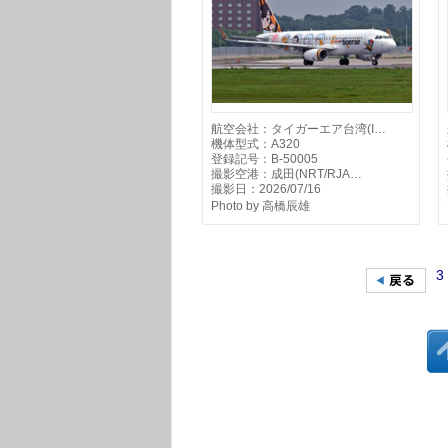
航空会社：タイガーエア台湾(I…
機体型式：A320
登録記号：B-50005
撮影空港：成田(NRT/RJA…
撮影日：2026/07/16
Photo by 高橋辰雄
3