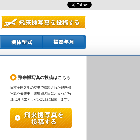
飛来機写真の投稿はこちら
日本全国各地の空港で撮影された飛来機
写真を募集中！編集部の目にとまった写
真は月刊エアライン誌上に掲載します。