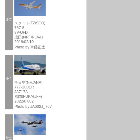
3位
スクート(TZ/SCO)
787-8
9V-OFD
成田(NRT/RJAA)
2019/02/10
Photo by 齊藤正太
4位
全日空(NH/ANA)
777-200ER
JA717A
福岡(FUK/RJFF)
2022/07/02
Photo by JA602J_767
5位