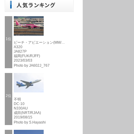
1位
ピーチ・アビエーション(MM/…
A320
JA827P
福岡(FUK/RJFF)
2023/03/03
Photo by JA602J_767
2位
不明
DC-10
N330AU
成田(NRT/RJAA)
2019/08/15
Photo by S.Hayashi