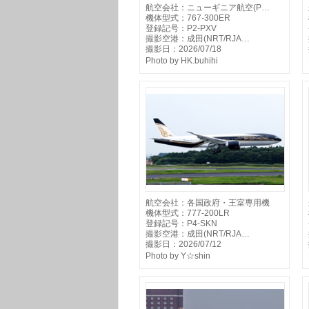
航空会社：ニューギニア航空(P…
機体型式：767-300ER
登録記号：P2-PXV
撮影空港：成田(NRT/RJA…
撮影日：2026/07/18
Photo by HK.buhihi
航空会社：各国政府・王室専用機
機体型式：777-200LR
登録記号：P4-SKN
撮影空港：成田(NRT/RJA…
撮影日：2026/07/12
Photo by Y☆shin