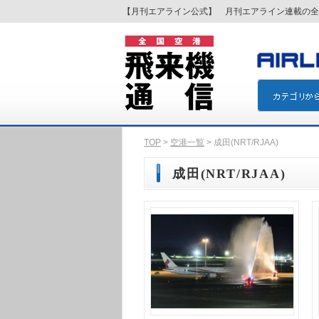
【月刊エアライン公式】 月刊エアライン連載の全
TOP
>
空港一覧
> 成田(NRT/RJAA)
成田(NRT/RJAA)