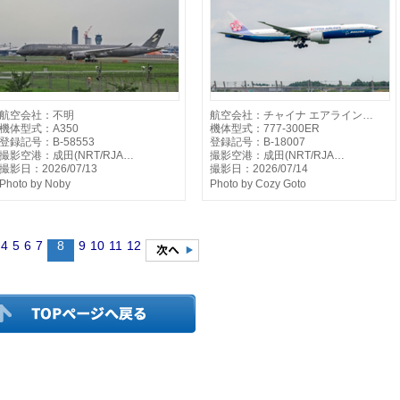
航空会社：不明
航空会社：チャイナ エアライン…
機体型式：A350
機体型式：777-300ER
登録記号：B-58553
登録記号：B-18007
撮影空港：成田(NRT/RJA…
撮影空港：成田(NRT/RJA…
撮影日：2026/07/13
撮影日：2026/07/14
Photo by Noby
Photo by Cozy Goto
4
5
6
7
8
9
10
11
12