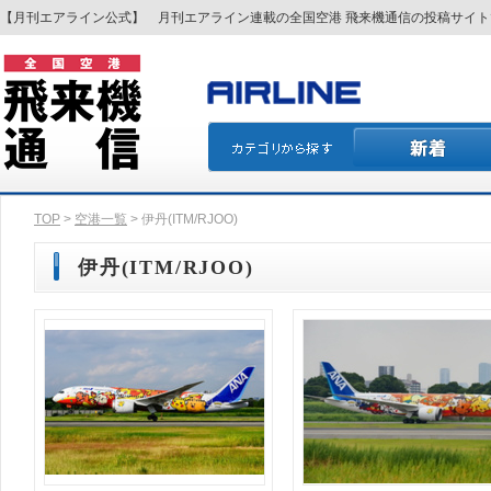
【月刊エアライン公式】 月刊エアライン連載の全国空港 飛来機通信の投稿サイ
TOP
>
空港一覧
> 伊丹(ITM/RJOO)
伊丹(ITM/RJOO)