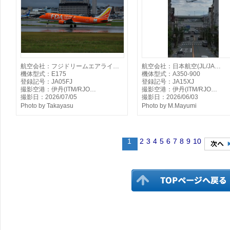
航空会社：フジドリームエアライ…
航空会社：日本航空(JL/JA…
機体型式：E175
機体型式：A350-900
登録記号：JA05FJ
登録記号：JA15XJ
撮影空港：伊丹(ITM/RJO…
撮影空港：伊丹(ITM/RJO…
撮影日：2026/07/05
撮影日：2026/06/03
Photo by Takayasu
Photo by M.Mayumi
1
2
3
4
5
6
7
8
9
10