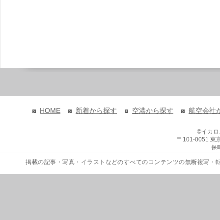
HOME
新着から探す
空港から探す
航空会社
©イカ
〒101-0051
保
掲載の記事・写真・イラストなどのすべてのコンテンツの無断複写・転載を禁じます。 Copyri