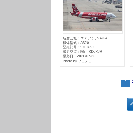
航空会社：エアアジア(AK/A…
機体型式：A320
登録記号：9M-RAJ
撮影空港：関西(KIX/RJB…
撮影日：2026/07/26
Photo by フェデラー
1