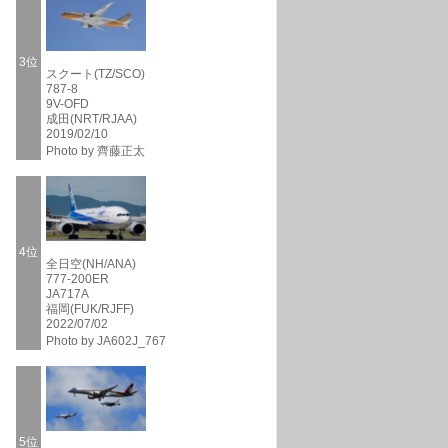
3位
スクート(TZ/SCO)
787-8
9V-OFD
成田(NRT/RJAA)
2019/02/10
Photo by 齊藤正太
4位
全日空(NH/ANA)
777-200ER
JA717A
福岡(FUK/RJFF)
2022/07/02
Photo by JA602J_767
5位