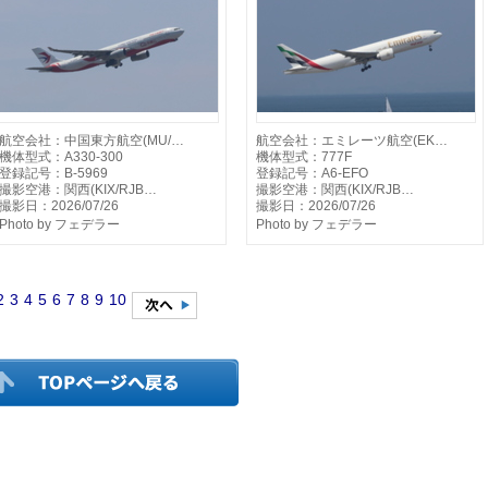
航空会社：中国東方航空(MU/…
航空会社：エミレーツ航空(EK…
機体型式：A330-300
機体型式：777F
登録記号：B-5969
登録記号：A6-EFO
撮影空港：関西(KIX/RJB…
撮影空港：関西(KIX/RJB…
撮影日：2026/07/26
撮影日：2026/07/26
Photo by フェデラー
Photo by フェデラー
2
3
4
5
6
7
8
9
10