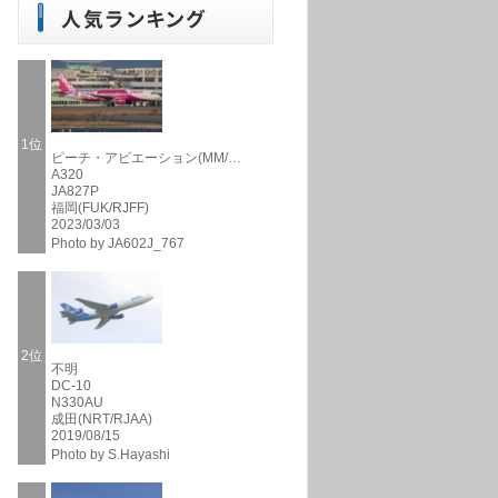
1位
ピーチ・アビエーション(MM/…
A320
JA827P
福岡(FUK/RJFF)
2023/03/03
Photo by JA602J_767
2位
不明
DC-10
N330AU
成田(NRT/RJAA)
2019/08/15
Photo by S.Hayashi