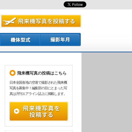
飛来機写真の投稿はこちら
日本全国各地の空港で撮影された飛来機
写真を募集中！編集部の目にとまった写
真は月刊エアライン誌上に掲載します。