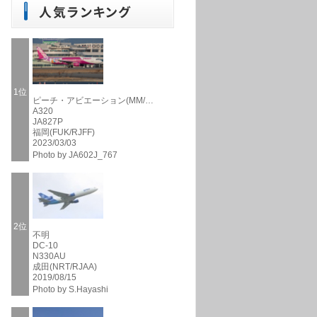
1位
ピーチ・アビエーション(MM/…
A320
JA827P
福岡(FUK/RJFF)
2023/03/03
Photo by JA602J_767
2位
不明
DC-10
N330AU
成田(NRT/RJAA)
2019/08/15
Photo by S.Hayashi