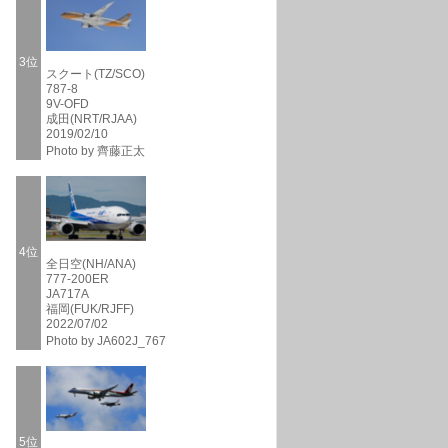
3位
スクート(TZ/SCO)
787-8
9V-OFD
成田(NRT/RJAA)
2019/02/10
Photo by 齊藤正太
4位
全日空(NH/ANA)
777-200ER
JA717A
福岡(FUK/RJFF)
2022/07/02
Photo by JA602J_767
5位