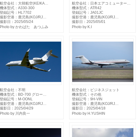
航空会社：大韓航空(KE/KA…
航空会社：日本エアコミューター…
機体型式：A330-300
機体型式：ATR42
登録記号：HL7702
登録記号：JA01JC
撮影空港：鹿児島(KOJ/RJ…
撮影空港：鹿児島(KOJ/RJ…
撮影日：2025/05/24
撮影日：2025/05/01
Photo by かわばた あつふみ
Photo by K.I
航空会社：不明
航空会社：ビジネスジェット
機体型式：BD-700 グロー…
機体型式：その他
登録記号：M-OONL
登録記号：9H-VIN
撮影空港：鹿児島(KOJ/RJ…
撮影空港：鹿児島(KOJ/RJ…
撮影日：2025/04/29
撮影日：2025/04/18
Photo by 川内良一
Photo by H.YUSHIN