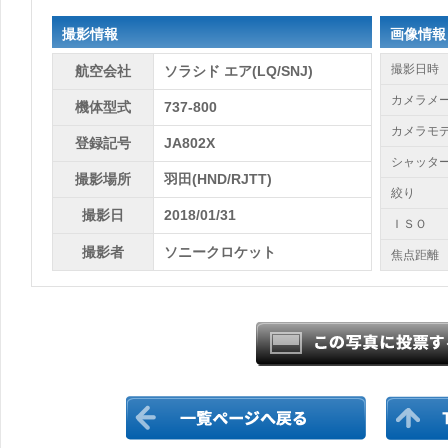
撮影情報
画像情報
撮影日時
航空会社
ソラシド エア(LQ/SNJ)
カメラメ
機体型式
737-800
カメラモ
登録記号
JA802X
シャッタ
撮影場所
羽田(HND/RJTT)
絞り
撮影日
2018/01/31
ＩＳＯ
撮影者
ソニークロケット
焦点距離