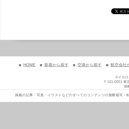
HOME
新着から探す
空港から探す
航空会社
©イカ
〒101-0051
保
掲載の記事・写真・イラストなどのすべてのコンテンツの無断複写・転載を禁じます。 Copyri