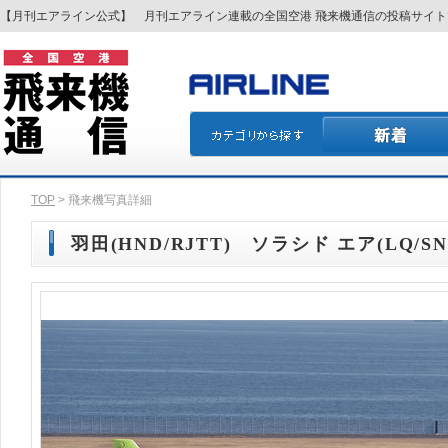
【月刊エアライン公式】 月刊エアライン連載の全国空港 飛来機通信の投稿サイ
TOP
> 飛来機写真詳細
羽田(HND/RJTT) ソラシド エア(LQ/SNJ