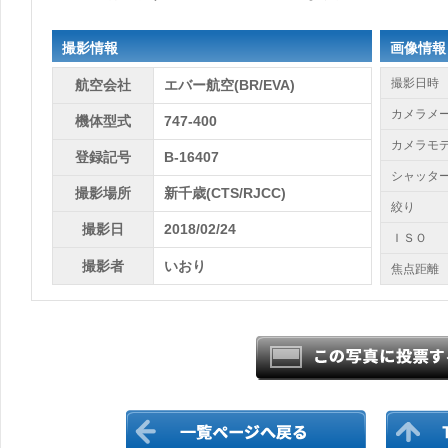
撮影情報
画像情報
撮影日時
航空会社
エバー航空(BR/EVA)
カメラメ
機体型式
747-400
カメラモ
登録記号
B-16407
シャッタ
撮影場所
新千歳(CTS/RJCC)
絞り
撮影日
2018/02/24
ＩＳＯ
撮影者
いおり
焦点距離