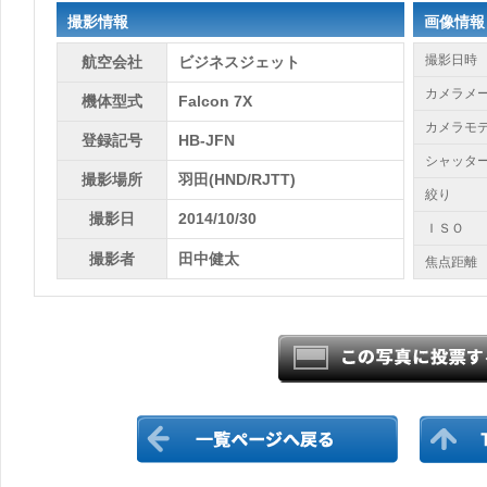
撮影情報
画像情報
撮影日時
航空会社
ビジネスジェット
カメラメ
機体型式
Falcon 7X
カメラモ
登録記号
HB-JFN
シャッタ
撮影場所
羽田(HND/RJTT)
絞り
撮影日
2014/10/30
ＩＳＯ
撮影者
田中健太
焦点距離