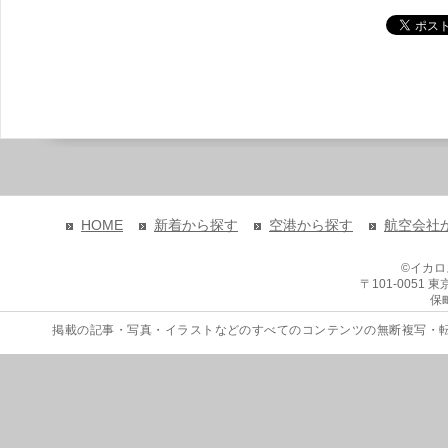
HOME
新着から探す
空港から探す
航空会社
©イカ
〒101-0051
保
掲載の記事・写真・イラストなどのすべてのコンテンツの無断複写・転載を禁じます。 Copyri