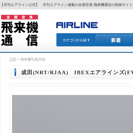
【月刊エアライン公式】 月刊エアライン連載の全国空港 飛来機通信の投稿サイ
TOP
> 飛来機写真詳細
成田(NRT/RJAA) IBEXエアラインズ(FW