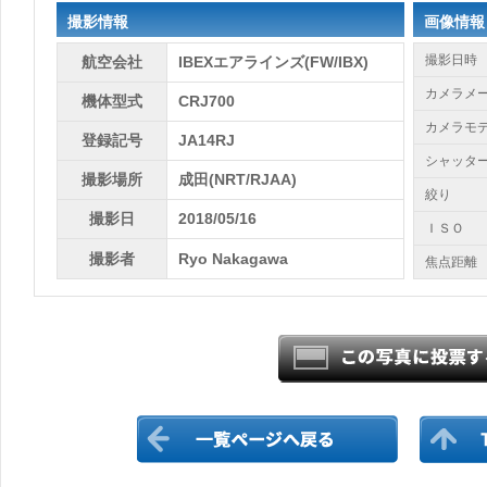
撮影情報
画像情報
撮影日時
航空会社
IBEXエアラインズ(FW/IBX)
カメラメ
機体型式
CRJ700
カメラモ
登録記号
JA14RJ
シャッタ
撮影場所
成田(NRT/RJAA)
絞り
撮影日
2018/05/16
ＩＳＯ
撮影者
Ryo Nakagawa
焦点距離