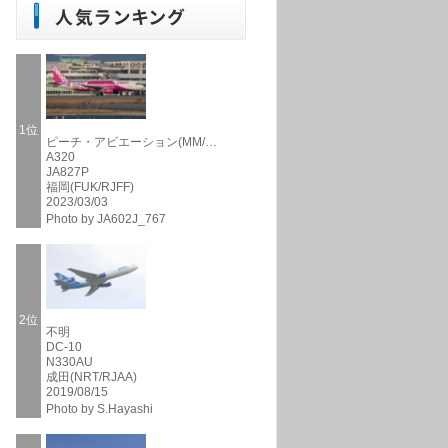
1位
ピーチ・アビエーション(MM/…
A320
JA827P
福岡(FUK/RJFF)
2023/03/03
Photo by JA602J_767
2位
不明
DC-10
N330AU
成田(NRT/RJAA)
2019/08/15
Photo by S.Hayashi