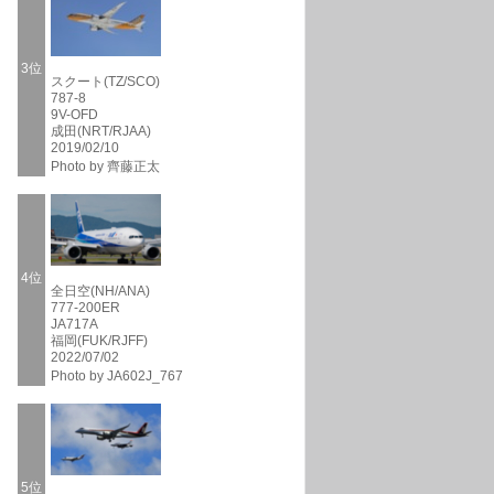
3位
スクート(TZ/SCO)
787-8
9V-OFD
成田(NRT/RJAA)
2019/02/10
Photo by 齊藤正太
4位
全日空(NH/ANA)
777-200ER
JA717A
福岡(FUK/RJFF)
2022/07/02
Photo by JA602J_767
5位