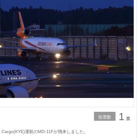
1
投票数
票
se Cargo(KYE)運航のMD-11Fが飛来しました。