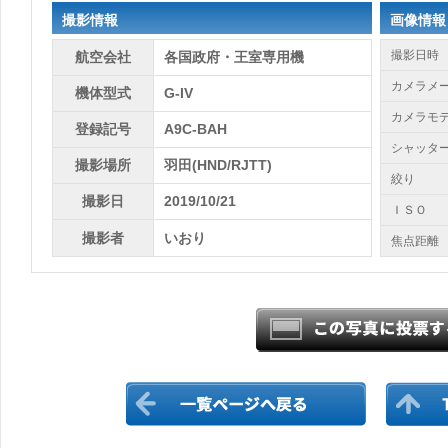
撮影情報
画像情報
撮影日時
航空会社
各国政府・王室専用機
カメラメ
機体型式
G-IV
カメラモ
登録記号
A9C-BAH
シャッタ
撮影場所
羽田(HND/RJTT)
絞り
撮影日
2019/10/21
ＩＳＯ
撮影者
いおり
焦点距離