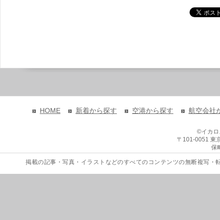
HOME
新着から探す
空港から探す
航空会社
©イカ
〒101-0051
保
掲載の記事・写真・イラストなどのすべてのコンテンツの無断複写・転載を禁じます。 Copyri