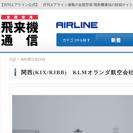
【月刊エアライン公式】 月刊エアライン連載の全国空港 飛来機通信の投稿サイ
TOP
> 飛来機写真詳細
関西(KIX/RJBB) KLMオランダ航空会社(K