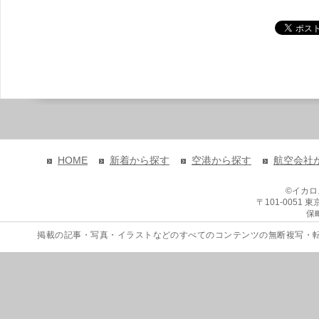
HOME
新着から探す
空港から探す
航空会社
©イカ
〒101-0051
保
掲載の記事・写真・イラストなどのすべてのコンテンツの無断複写・転載を禁じます。 Copyri