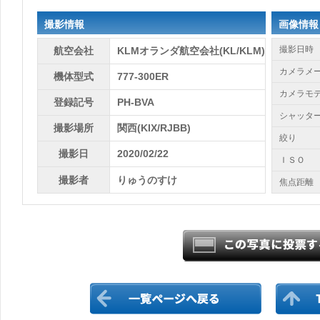
撮影情報
画像情報
撮影日時
航空会社
KLMオランダ航空会社(KL/KLM)
カメラメ
機体型式
777-300ER
カメラモ
登録記号
PH-BVA
シャッタ
撮影場所
関西(KIX/RJBB)
絞り
撮影日
2020/02/22
ＩＳＯ
撮影者
りゅうのすけ
焦点距離