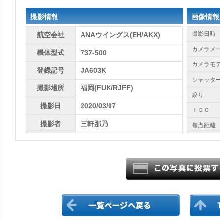
撮影情報
画像情報
撮影日時
航空会社
ANAウイングス(EH/AKX)
カメラメ
機体型式
737-500
カメラモ
登録記号
JA603K
シャッタ
撮影場所
福岡(FUK/RJFF)
絞り
撮影日
2020/03/07
ＩＳＯ
撮影者
三軒那乃
焦点距離