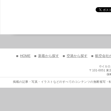
HOME
新着から探す
空港から探す
航空会社
©イカ
〒101-0051
保
掲載の記事・写真・イラストなどのすべてのコンテンツの無断複写・転載を禁じます。 Copyri