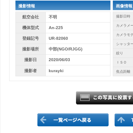
撮影情報
画像情報
撮影日時
航空会社
不明
カメラメ
機体型式
An-225
カメラモ
登録記号
UR-82060
シャッタ
撮影場所
中部(NGO/RJGG)
絞り
撮影日
2020/06/03
ＩＳＯ
撮影者
kurayki
焦点距離