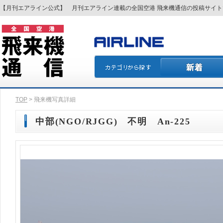
【月刊エアライン公式】 月刊エアライン連載の全国空港 飛来機通信の投稿サイ
TOP
> 飛来機写真詳細
中部(NGO/RJGG) 不明 An-225