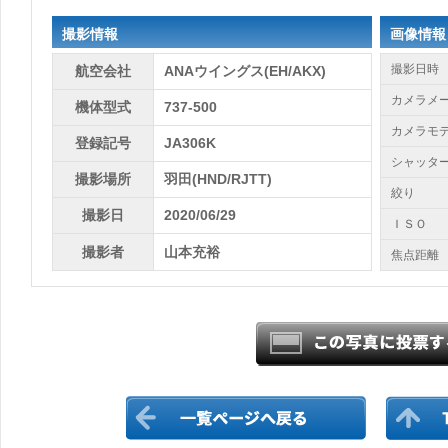
撮影情報
画像情報
撮影日時
航空会社
ANAウイングス(EH/AKX)
カメラメ
機体型式
737-500
カメラモ
登録記号
JA306K
シャッタ
撮影場所
羽田(HND/RJTT)
絞り
撮影日
2020/06/29
ＩＳＯ
撮影者
山本充裕
焦点距離