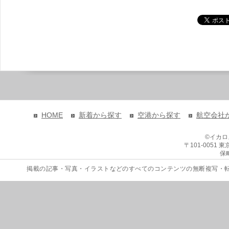
HOME
新着から探す
空港から探す
航空会社
©イカ
〒101-0051
保
掲載の記事・写真・イラストなどのすべてのコンテンツの無断複写・転載を禁じます。 Copyri