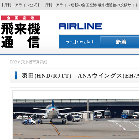
【月刊エアライン公式】 月刊エアライン連載の全国空港 飛来機通信の投稿サイ
TOP
> 飛来機写真詳細
羽田(HND/RJTT) ANAウイングス(EH/AK