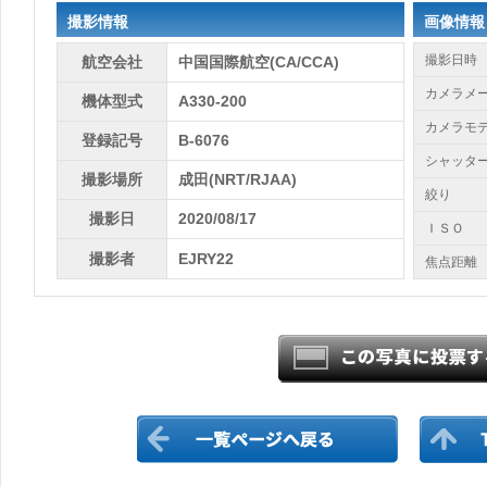
撮影情報
画像情報
撮影日時
航空会社
中国国際航空(CA/CCA)
カメラメ
機体型式
A330-200
カメラモ
登録記号
B-6076
シャッタ
撮影場所
成田(NRT/RJAA)
絞り
撮影日
2020/08/17
ＩＳＯ
撮影者
EJRY22
焦点距離