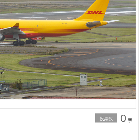
0
投票数
票