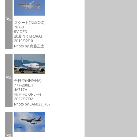
3位
スクート(TZ/SCO)
787-8
9V-OFD
成田(NRT/RJAA)
2019/02/10
Photo by 齊藤正太
4位
全日空(NH/ANA)
777-200ER
JA717A
福岡(FUK/RJFF)
2022/07/02
Photo by JA602J_767
5位