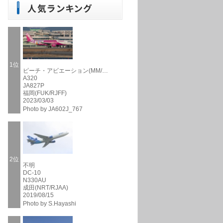
1位
ピーチ・アビエーション(MM/…
A320
JA827P
福岡(FUK/RJFF)
2023/03/03
Photo by JA602J_767
2位
不明
DC-10
N330AU
成田(NRT/RJAA)
2019/08/15
Photo by S.Hayashi