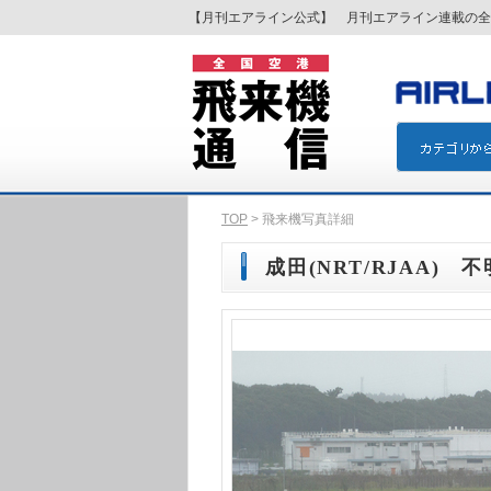
【月刊エアライン公式】 月刊エアライン連載の全
TOP
> 飛来機写真詳細
成田(NRT/RJAA) 不明